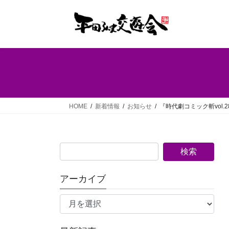
コ
ナ
ン
ビ
テ
ゲ
ン
ー
ツ
シ
へ
ョ
ス
ン
キ
に
ッ
移
HOME
新着情報
お知らせ
『時代劇コミック斬vol.2
プ
動
アーカイブ
ア
ー
カ