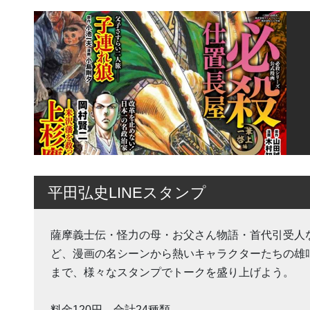
平田弘史LINEスタンプ
薩摩義士伝・怪力の母・お父さん物語・首代引受人
ど、漫画の名シーンから熱いキャラクターたちの雄
まで、様々なスタンプでトークを盛り上げよう。
料金120円。合計24種類。