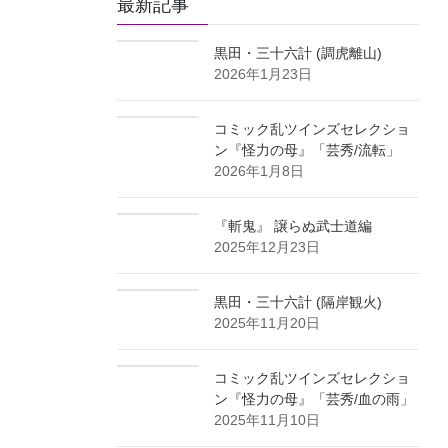
最新記事
イ
ブ
黒田・三十六計 (調虎離山)
2026年1月23日
コミック乱ツインズセレクショ
ン『怪力の母』「芸秀/流転」
2026年1月8日
『斬鬼』 譲らぬ武士道編
2025年12月23日
黒田・三十六計 (隔岸観火)
2025年11月20日
コミック乱ツインズセレクショ
ン『怪力の母』「芸秀/血の雨」
2025年11月10日