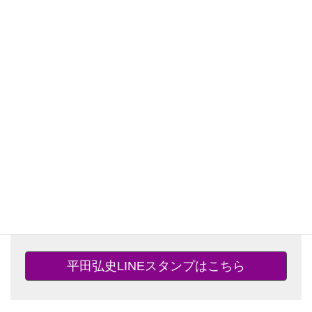
薩摩義士伝・怪力の母・お父さん物語・首代引受人など、
漫画の名シーンから熱いキャラクターたちの雄叫びまで、
様々なスタンプでトークを盛り上げよう。
料金120円。合計24種類。
平田弘史LINEスタンプはこちら