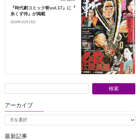
『時代劇コミック斬vol.17』に『
糸くず侍』が掲載
2019年10月13日
アーカイブ
ア
ー
カ
イ
最新記事