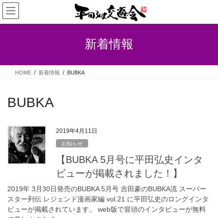
コ
ナ
ン
ビ
テ
ゲ
ン
ー
新着情報
ツ
シ
へ
ョ
ス
ン
HOME
新着情報
BUBKA
キ
に
ッ
移
プ
動
BUBKA
2019年4月11日
お知らせ
【BUBKA 5月号に平田弘史インタ
ビューが掲載されました！】
2019年 3月30日発売のBUBKA 5月号 吉田豪のBUBKA流 スーパー
スター列伝 レジェンド漫画家編 vol.21 に平田弘史のロングインタ
ビューが掲載されています。 web版で冒頭のインタビューが無料