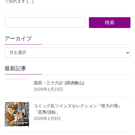
で見れます […]
アーカイブ
ア
ー
カ
イ
最新記事
ブ
黒田・三十六計 (調虎離山)
2026年1月23日
コミック乱ツインズセレクション『怪力の母』
「芸秀/流転」
2026年1月8日