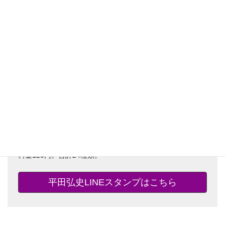
薩摩義士伝・怪力の母・お父さん物語・首代引受人など、
漫画の名シーンから熱いキャラクターたちの雄叫びまで、
様々なスタンプでトークを盛り上げよう。
料金120円。合計24種類。
平田弘史LINEスタンプはこちら