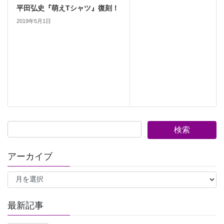
平田弘史『萌えTシャツ』復刻！
2019年5月1日
アーカイブ
ア
ー
カ
イ
最新記事
ブ