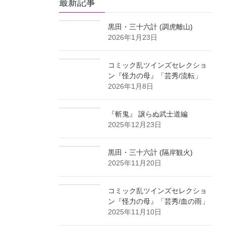
最新記事
イ
ブ
黒田・三十六計 (調虎離山)
2026年1月23日
コミック乱ツインズセレクショ
ン『怪力の母』「芸秀/流転」
2026年1月8日
『斬鬼』 譲らぬ武士道編
2025年12月23日
黒田・三十六計 (隔岸観火)
2025年11月20日
コミック乱ツインズセレクショ
ン『怪力の母』「芸秀/血の雨」
2025年11月10日