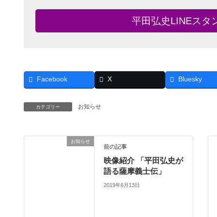
平田弘史LINEス
Facebook
X
Bluesky
お知らせ
カテゴリー
お知らせ
前の記事
映像紹介 「平田弘史が
語る薩摩義士伝」
2019年6月13日