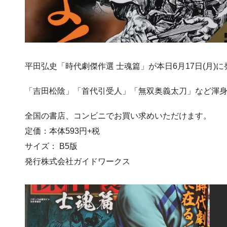
平田弘史
「時代劇傑作選 士魂篇」が本日6月17日(月)
「吉田松陰」「首代引受人」「無双奥義太刀」など渾
全国の書店、コンビニでお買い求めいただけます。
定価：本体593円+税
サイズ： B5版
発行株式会社ガイドワークス