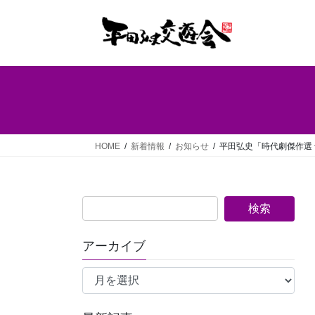
コ
ナ
ン
ビ
テ
ゲ
ン
ー
ツ
シ
へ
ョ
ス
ン
キ
に
ッ
移
HOME
新着情報
お知らせ
平田弘史「時代劇傑作選
プ
動
アーカイブ
ア
ー
カ