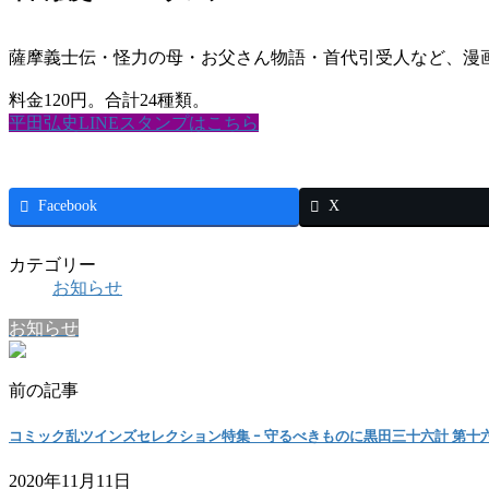
薩摩義士伝・怪力の母・お父さん物語・首代引受人など、漫
料金120円。合計24種類。
平田弘史LINEスタンプはこちら
Facebook
X
カテゴリー
お知らせ
お知らせ
前の記事
コミック乱ツインズセレクション特集 ｰ 守るべきものに黒田三十六計 第十
2020年11月11日