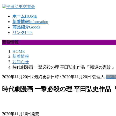
コ
ナ
ン
ビ
ホーム
HOME
テ
ゲ
新着情報
Information
ン
ー
商品紹介
Goods
ツ
シ
リンク
Link
へ
ョ
ス
ン
新着情報
キ
に
ッ
移
HOME
プ
動
新着情報
お知らせ
時代劇漫画 一撃必殺の理 平田弘史作品『 叛逆の家紋 』
2020年11月20日
/ 最終更新日時 :
2020年11月20日
管理人
お知
時代劇漫画 一撃必殺の理 平田弘史作品『
2020年11月16日発売