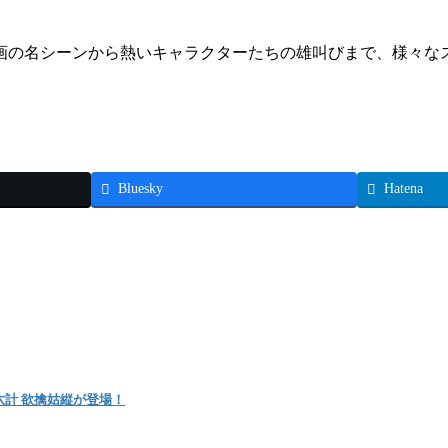
画の名シーンから熱いキャラクターたちの雄叫びまで、様々な
Bluesky
Hatena
六計 欲擒姑縦が登場！