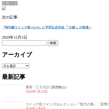
お知らせ
次の記事
『時代劇コミック斬vol.24』に平田弘史作品 『 介錯 』が登場！
2020年12月1日
検
索:
アーカイブ
ア
ー
最新記事
カ
イ
ブ
黒田・三十六計 (調虎離山)
2026年1月23日
コミック乱ツインズセレクション『怪力の母』「芸秀/
2026年1月8日