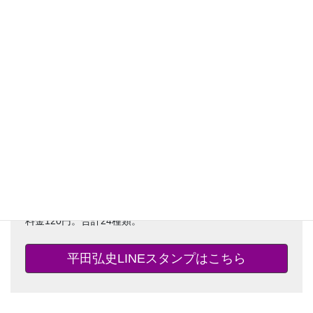
薩摩義士伝・怪力の母・お父さん物語・首代引受人など、
漫画の名シーンから熱いキャラクターたちの雄叫びまで、
様々なスタンプでトークを盛り上げよう。
料金120円。合計24種類。
平田弘史LINEスタンプはこちら