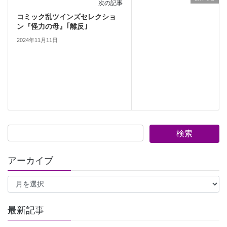
次の記事
コミック乱ツインズセレクショ
ン『怪力の母』｢離反｣
2024年11月11日
アーカイブ
ア
ー
カ
イ
最新記事
ブ