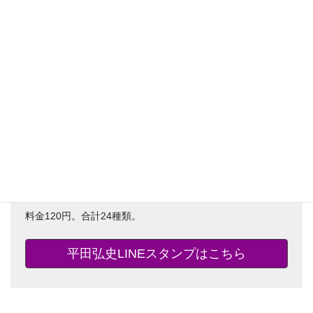
薩摩義士伝・怪力の母・お父さん物語・首代引受人など、
漫画の名シーンから熱いキャラクターたちの雄叫びまで、
様々なスタンプでトークを盛り上げよう。
料金120円。合計24種類。
平田弘史LINEスタンプはこちら