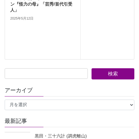
ン『怪力の母』「芸秀/首代引受
人」
2025年5月12日
アーカイブ
ア
ー
カ
イ
最新記事
ブ
黒田・三十六計 (調虎離山)