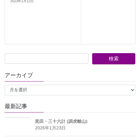
2023年1月12日
アーカイブ
ア
ー
カ
イ
最新記事
ブ
黒田・三十六計 (調虎離山)
2026年1月23日