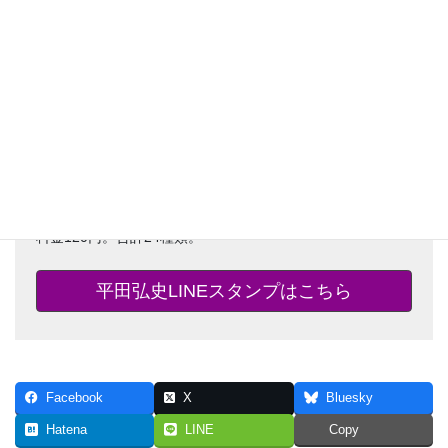
薩摩義士伝・怪力の母・お父さん物語・首代引受人など、
漫画の名シーンから熱いキャラクターたちの雄叫びまで、
様々なスタンプでトークを盛り上げよう。
料金120円。合計24種類。
平田弘史LINEスタンプはこちら
Facebook
X
Bluesky
Hatena
LINE
Copy